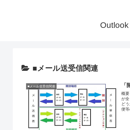
Outlo
■メール送受信関連
「
■メール送受信関連
概要
が全
どう
便等