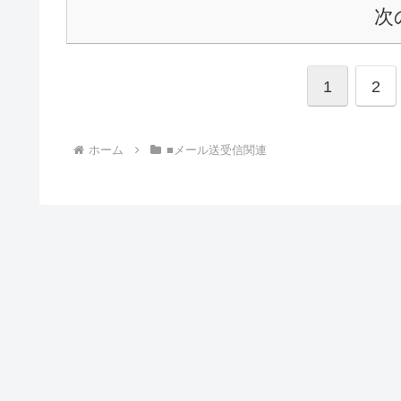
次
1
2
ホーム
■メール送受信関連