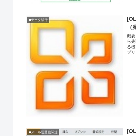
[O
■データ移行
（
概要
ら先
る機
プリ
[
■メール送受信関連