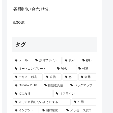
各種問い合わせ先
about
タグ
メール
添付ファイル
表示
移行
オートコンプリート
署名
転送
テキスト形式
返信
色
復元
Outlook 2010
自動送受信
バックアップ
点になる
オフライン
すぐに送信しないようにする
引用
インデント
開封確認
メッセージ形式