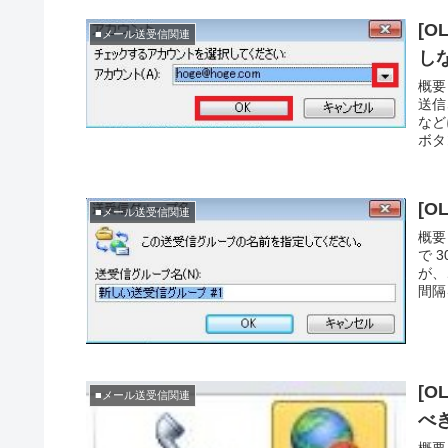
[
■メール送受信関連
し
概要
送信
など
ボタ
[O
■メール送受信関連
概要
で 
が、
間隔
[
■メール送受信関連
べ