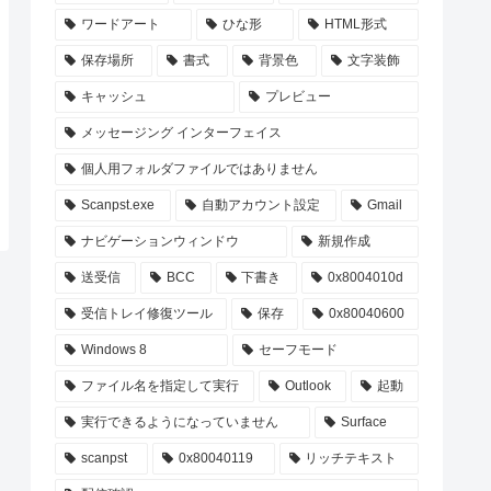
ワードアート
ひな形
HTML形式
保存場所
書式
背景色
文字装飾
キャッシュ
プレビュー
メッセージング インターフェイス
個人用フォルダファイルではありません
Scanpst.exe
自動アカウント設定
Gmail
ナビゲーションウィンドウ
新規作成
送受信
BCC
下書き
0x8004010d
受信トレイ修復ツール
保存
0x80040600
Windows 8
セーフモード
ファイル名を指定して実行
Outlook
起動
実行できるようになっていません
Surface
scanpst
0x80040119
リッチテキスト