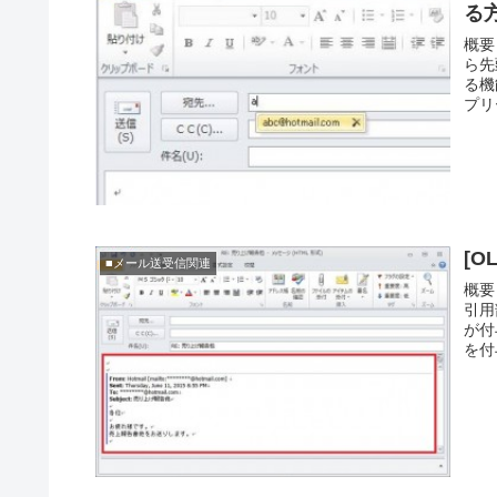
る
概要
ら先
る機
プリ
[
■メール送受信関連
概要
引用
が付
を付