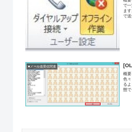
概要
で一
ます
で送
[
■メール送受信関連
概要
色々
るよ
態で