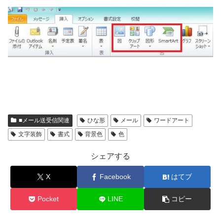
■メール送受信関連
ひな形
メール
ワードアート
文字装飾
書式
背景色
色
シェアする
X
Facebook
はてブ
Pocket
LINE
コピー