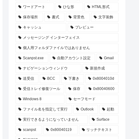
ワードアート
ひな形
HTML形式
保存場所
書式
背景色
文字装飾
キャッシュ
プレビュー
メッセージング インターフェイス
個人用フォルダファイルではありません
Scanpst.exe
自動アカウント設定
Gmail
ナビゲーションウィンドウ
新規作成
送受信
BCC
下書き
0x8004010d
受信トレイ修復ツール
保存
0x80040600
Windows 8
セーフモード
ファイル名を指定して実行
Outlook
起動
実行できるようになっていません
Surface
scanpst
0x80040119
リッチテキスト