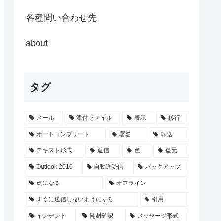
各種問い合わせ先
about
タグ
メール
添付ファイル
表示
移行
オートコンプリート
署名
転送
テキスト形式
返信
色
復元
Outlook 2010
自動送受信
バックアップ
点になる
オフライン
すぐに送信しないようにする
引用
インデント
開封確認
メッセージ形式