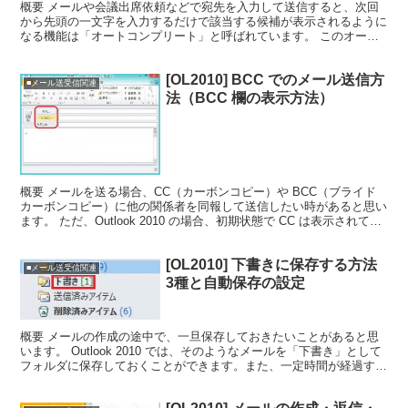
概要 メールや会議出席依頼などで宛先を入力して送信すると、次回
から先頭の一文字を入力するだけで該当する候補が表示されるように
なる機能は「オートコンプリート」と呼ばれています。 このオート
コンプリートの情報は、リカバリをした際に復元したり、別...
[OL2010] BCC でのメール送信方
■メール送受信関連
法（BCC 欄の表示方法）
概要 メールを送る場合、CC（カーボンコピー）や BCC（ブライド
カーボンコピー）に他の関係者を同報して送信したい時があると思い
ます。 ただ、Outlook 2010 の場合、初期状態で CC は表示されてい
ますが、BCC の項目が隠れてい...
[OL2010] 下書きに保存する方法
■メール送受信関連
3種と自動保存の設定
概要 メールの作成の途中で、一旦保存しておきたいことがあると思
います。 Outlook 2010 では、そのようなメールを「下書き」として
フォルダに保存しておくことができます。また、一定時間が経過する
と自動的に保存される設定もあります。 今...