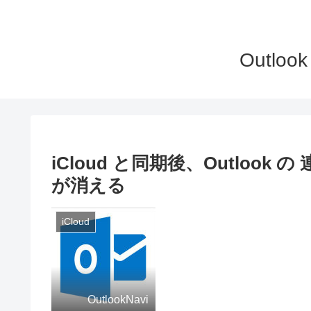
Outlo
iCloud と同期後、Outloo
が消える
iCloud
OutlookNavi