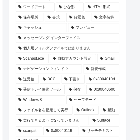
ワードアート
ひな形
HTML形式
保存場所
書式
背景色
文字装飾
キャッシュ
プレビュー
メッセージング インターフェイス
個人用フォルダファイルではありません
Scanpst.exe
自動アカウント設定
Gmail
ナビゲーションウィンドウ
新規作成
送受信
BCC
下書き
0x8004010d
受信トレイ修復ツール
保存
0x80040600
Windows 8
セーフモード
ファイル名を指定して実行
Outlook
起動
実行できるようになっていません
Surface
scanpst
0x80040119
リッチテキスト