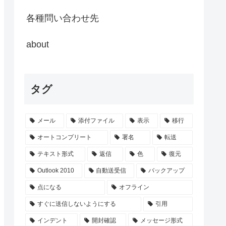
各種問い合わせ先
about
タグ
メール
添付ファイル
表示
移行
オートコンプリート
署名
転送
テキスト形式
返信
色
復元
Outlook 2010
自動送受信
バックアップ
点になる
オフライン
すぐに送信しないようにする
引用
インデント
開封確認
メッセージ形式