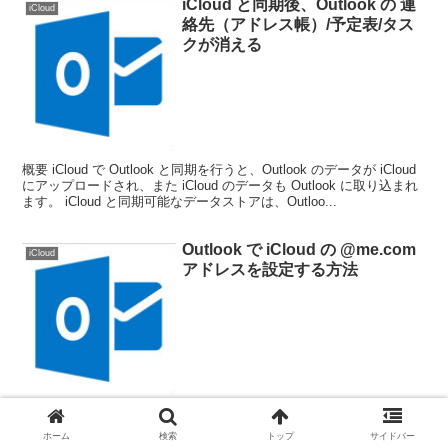
iCloud と同期後、Outlook の 連
iCloud
絡先（アドレス帳）/予定表/タス
クが消える
概要 iCloud で Outlook と同期を行うと、Outlook のデータが iCloud
にアップロードされ、また iCloud のデータも Outlook に取り込まれ
ます。 iCloud と同期可能なデータストアは、Outloo...
Outlook で iCloud の @me.com
iCloud
アドレスを設定する方法
概要 Apple iOS 5 のリリースに伴い、iCloud も正式リリースされま
した。 iCloud をにてメールアカウントを取得すると、「@me.com」
ホーム
検索
トップ
サイドバー
のアカウントを取得することができます。 ただ、手動で設定する方