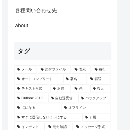
各種問い合わせ先
about
タグ
メール
添付ファイル
表示
移行
オートコンプリート
署名
転送
テキスト形式
返信
色
復元
Outlook 2010
自動送受信
バックアップ
点になる
オフライン
すぐに送信しないようにする
引用
インデント
開封確認
メッセージ形式