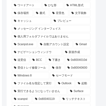
ワードアート
ひな形
HTML形式
保存場所
書式
背景色
文字装飾
キャッシュ
プレビュー
メッセージング インターフェイス
個人用フォルダファイルではありません
Scanpst.exe
自動アカウント設定
Gmail
ナビゲーションウィンドウ
新規作成
送受信
BCC
下書き
0x8004010d
受信トレイ修復ツール
保存
0x80040600
Windows 8
セーフモード
ファイル名を指定して実行
Outlook
起動
実行できるようになっていません
Surface
scanpst
0x80040119
リッチテキスト