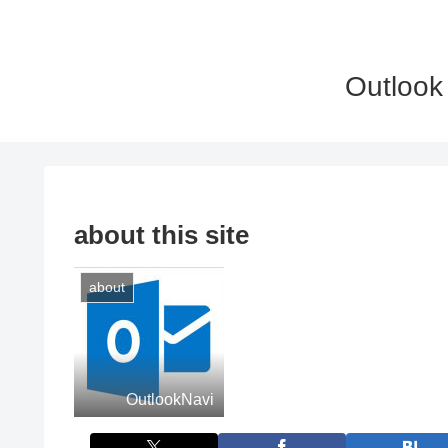
Outlo
about this site
about
OutlookNavi