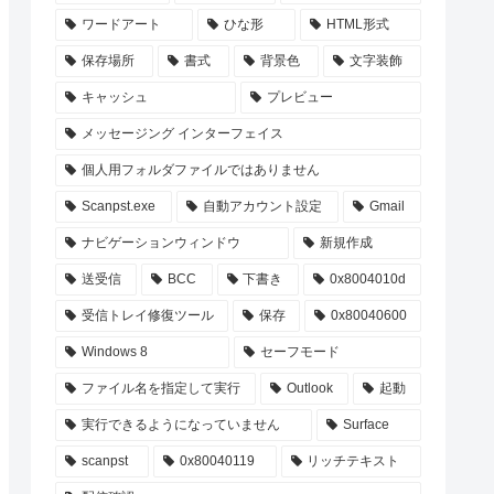
ワードアート
ひな形
HTML形式
保存場所
書式
背景色
文字装飾
キャッシュ
プレビュー
メッセージング インターフェイス
個人用フォルダファイルではありません
Scanpst.exe
自動アカウント設定
Gmail
ナビゲーションウィンドウ
新規作成
送受信
BCC
下書き
0x8004010d
受信トレイ修復ツール
保存
0x80040600
Windows 8
セーフモード
ファイル名を指定して実行
Outlook
起動
実行できるようになっていません
Surface
scanpst
0x80040119
リッチテキスト