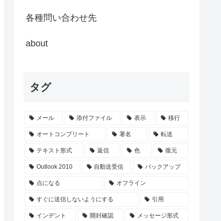
各種問い合わせ先
about
タグ
メール
添付ファイル
表示
移行
オートコンプリート
署名
転送
テキスト形式
返信
色
復元
Outlook 2010
自動送受信
バックアップ
点になる
オフライン
すぐに送信しないようにする
引用
インデント
開封確認
メッセージ形式